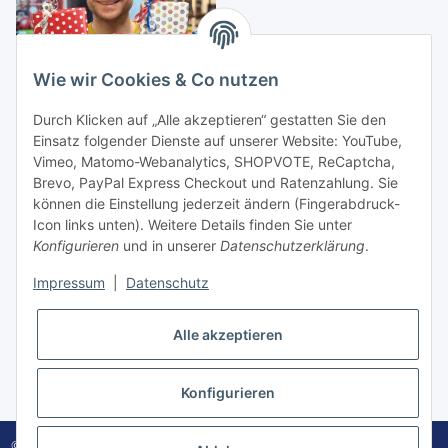
Wie wir Cookies & Co nutzen
Zustellung durch:
Durch Klicken auf „Alle akzeptieren“ gestatten Sie den
Einsatz folgender Dienste auf unserer Website: YouTube,
Vimeo, Matomo-Webanalytics, SHOPVOTE, ReCaptcha,
Brevo, PayPal Express Checkout und Ratenzahlung. Sie
können die Einstellung jederzeit ändern (Fingerabdruck-
Icon links unten). Weitere Details finden Sie unter
Konfigurieren
und in unserer
Datenschutzerklärung
.
Vertrag widerrufen
Impressum
|
Datenschutz
Alle akzeptieren
Konfigurieren
* Alle Preise inkl. gesetzlicher USt., zzgl.
Versand
© 1899 - 2026 Schreib- und Spielwaren Hermann, Oberwesel – zwischen