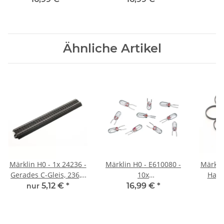
12/8
Bürste 7051 4/17
Fede
Ähnliche Artikel
Märklin H0 - 1x 24236 -
Märklin H0 - E610080 -
Märklin
Gerades C-Gleis, 236,1
10x
Haft
mm
Glühbirne/Steckbirne
5,12 €
*
16,99 €
*
nur
n
Bi-Pin 22 V 8/11