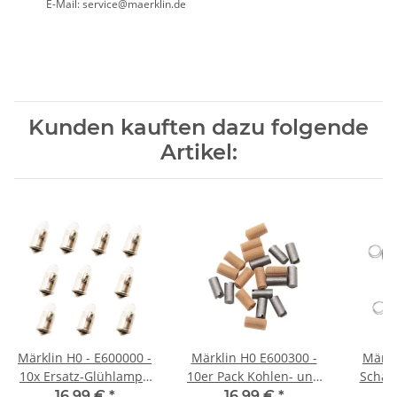
E-Mail: service@maerklin.de
Kunden kauften dazu folgende
Artikel:
Märklin H0 - E600000 -
Märklin H0 E600300 -
Märkl
10x Ersatz-Glühlampe
10er Pack Kohlen- und
Schal
weiß Steckbirne 19 V
Bürstenpaar Kohle +
für L
16,99 €
*
16,99 €
*
n