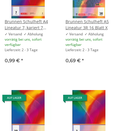
Brunnen Schulheft A4
Brunnen Schulheft A5
Lineatur 7, kariert 7
Lineatur 3R 16 Blatt X
mm, 16 Blatt
✓ Versand ✓ Abholung
✓ Versand ✓ Abholung
vorrätig bei uns, sofort
vorrätig bei uns, sofort
verfügbar
verfügbar
Lieferzeit: 2 - 3 Tage
Lieferzeit: 2 - 3 Tage
0,99 €
*
0,69 €
*
AUF LAGER
AUF LAGER