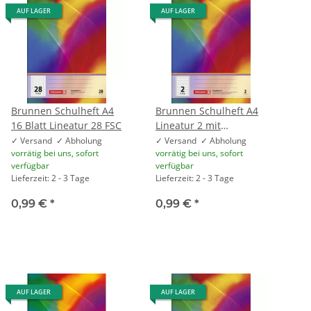
AUF LAGER
AUF LAGER
Brunnen Schulheft A4
Brunnen Schulheft A4
16 Blatt Lineatur 28 FSC
Lineatur 2 mit
Kontrastlineatur 16
✓ Versand ✓ Abholung
✓ Versand ✓ Abholung
vorrätig bei uns, sofort
vorrätig bei uns, sofort
Blatt
verfügbar
verfügbar
Lieferzeit: 2 - 3 Tage
Lieferzeit: 2 - 3 Tage
0,99 €
*
0,99 €
*
AUF LAGER
AUF LAGER