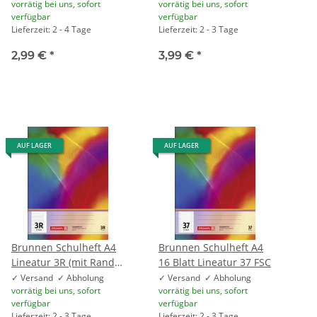
vorrätig bei uns, sofort
vorrätig bei uns, sofort
Radierer
verfügbar
verfügbar
Lieferzeit: 2 - 4 Tage
Lieferzeit: 2 - 3 Tage
2,99 €
*
3,99 €
*
AUF LAGER
AUF LAGER
Brunnen Schulheft A4
Brunnen Schulheft A4
Lineatur 3R (mit Rand)
16 Blatt Lineatur 37 FSC
16 Blatt
✓ Versand ✓ Abholung
✓ Versand ✓ Abholung
vorrätig bei uns, sofort
vorrätig bei uns, sofort
verfügbar
verfügbar
Lieferzeit: 2 - 3 Tage
Lieferzeit: 2 - 3 Tage