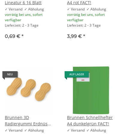
Lineatur 6 16 Blatt
A4 rot FACT!
✓ Versand ✓ Abholung
✓ Versand ✓ Abholung
vorrätig bei uns, sofort
vorrätig bei uns, sofort
verfügbar
verfügbar
Lieferzeit: 2 - 3 Tage
Lieferzeit: 2 - 3 Tage
0,69 €
*
3,99 €
*
NEU
AUF LAGER
Brunnen 3D
Brunnen Schnellhefter
Radiergummi Erdnüsse
A4 dunkelgrün FACT!
| 3er-Set | Erdnuss-
✓ Versand ✓ Abholung
✓ Versand ✓ Abholung